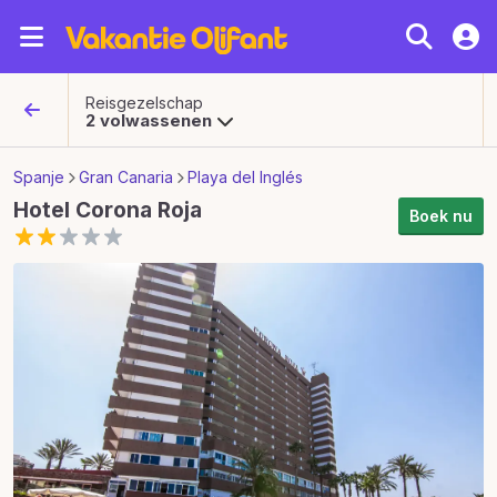
Reisgezelschap
2 volwassenen
Spanje
Gran Canaria
Playa del Inglés
Hotel Corona Roja
Boek nu
Hotel Corona Roja afbeeldingen