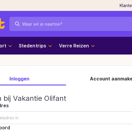
Klant
ort
Stedentrips
Verre Reizen
Inloggen
Account aanmak
 bij Vakantie Olifant
dres
oord